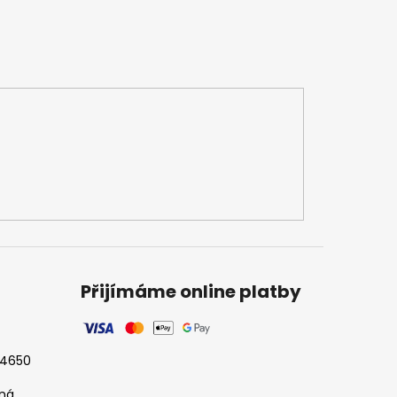
Přijímáme online platby
524650
tná