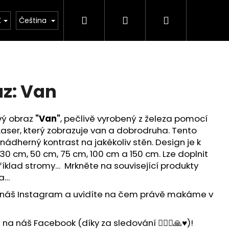
Hledat
Přihlášení
Nákupní
ýroby našich výrobků
Vlastní design - Váš originá
K
Čeština
košík
z: Van
vý obraz
"Van"
, pečlivě vyrobený z železa pomocí
aser, který zobrazuje van a dobrodruha. Tento
 nádherný kontrast na jakékoliv stěn. Design je k
 30 cm, 50 cm, 75 cm, 100 cm a 150 cm. Lze doplnit
říklad stromy… Mrkněte na související produkty
da…
 náš Instagram a uvidíte na čem právě makáme v
a náš Facebook (díky za sledování 🙋🏻‍♂️🙏♥️)!