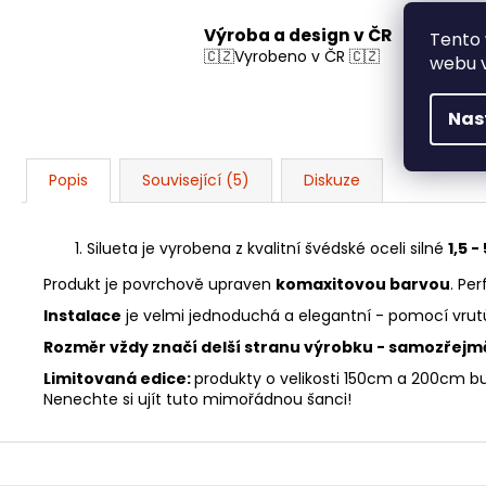
Výroba a design v ČR
Tento 
🇨🇿Vyrobeno v ČR 🇨🇿
webu v
Nas
Popis
Související (5)
Diskuze
Silueta je vyrobena z kvalitní švédské oceli silné
1,5 
Produkt je povrchově upraven
komaxitovou barvou
. Pe
Instalace
je velmi jednoduchá a elegantní - pomocí vrutů
Rozměr vždy značí delší stranu výrobku - samozřejm
Limitovaná edice:
produkty o velikosti 150cm a 200cm b
Nenechte si ujít tuto mimořádnou šanci!
Z
á