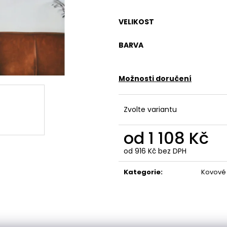
VELIKOST
BARVA
Možnosti doručení
Zvolte variantu
od
1 108 Kč
od
916 Kč
bez DPH
Měrná
cena:
Kategorie
:
Kovové 