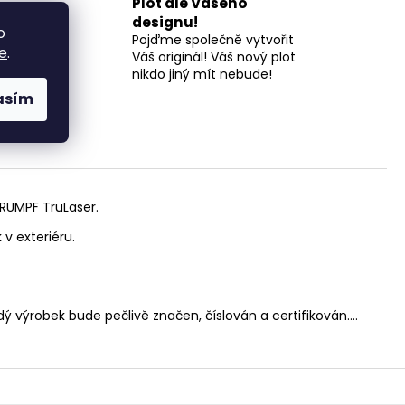
Plot dle Vašeho
l a
designu!
o
Pojďme společně vytvořit
 a 18
e
.
Váš originál! Váš nový plot
nikdo jiný mít nebude!
asím
RUMPF TruLaser.
 v exteriéru.
dý výrobek bude pečlivě značen, číslován a certifikován....