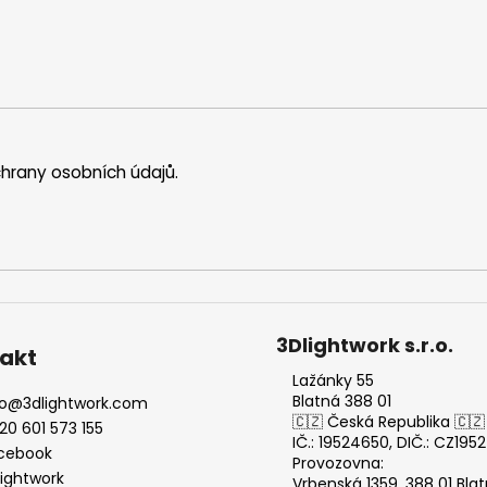
hrany osobních údajů
.
3Dlightwork s.r.o.
akt
Lažánky 55
Blatná 388 01
o
@
3dlightwork.com
🇨🇿 Česká Republika 🇨🇿
20 601 573 155
IČ.: 19524650, DIČ.: CZ19
cebook
Provozovna:
lightwork
Vrbenská 1359, 388 01 Bla