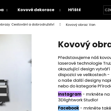
ba
Kovové dekorace
Hřiště
Proces v
CZ
brazy: Cestování a dobrodružství
Kovový obraz: Van
Co potřebujete najít?
Kovový obra
HLEDAT
Představujeme náš kovo
laserové technologie TruL
Doporučujeme
okouzlující design vytváří
dispozici ve velikostech -
o naše další designy nap
nebo do kategorie Příro
Instagram
- mrkněte na
3Dlightwork Studio!
Facebook
- mrkněte také n