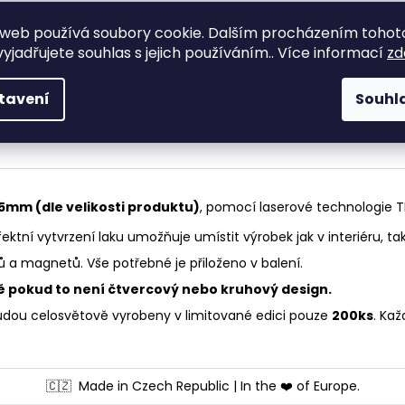
Kvalitní materiá
Výroba na míru
řemeslo!
web používá soubory cookie. Dalším procházením tohot
Výroba přesně dle Vašich
Moderní technologie
yjadřujete souhlas s jejich používáním.. Více informací
zd
požadavků a přání.
let zkušeností!
tavení
Souhl
- 5mm (dle velikosti produktu)
, pomocí laserové technologie T
rfektní vytvrzení laku umožňuje umístit výrobek jak v interiéru, tak
 a magnetů. Vše potřebné je přiloženo v balení.
ě pokud to není čtvercový nebo kruhový design.
udou celosvětově vyrobeny v limitované edici pouze
200ks
. Kaž
🇨🇿
Made in Czech Republic | In the ❤️ of Europe.