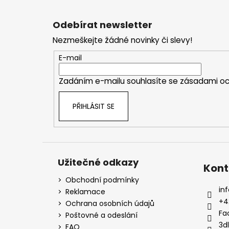
p
a
Odebírat newsletter
t
Nezmeškejte žádné novinky či slevy!
í
E-mail
Zadáním e-mailu souhlasíte se
zásadami oc
PŘIHLÁSIT SE
Užitečné odkazy
Kont
Obchodní podmínky
inf
Reklamace
+4
Ochrana osobních údajů
Fa
Poštovné a odeslání
3d
FAQ