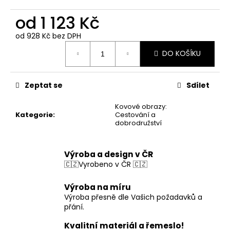
od
1 123 Kč
od
928 Kč
bez DPH
Měrná
DO KOŠÍKU
cena:
Zeptat se
Sdílet
Kovové obrazy:
Kategorie
:
Cestování a
dobrodružství
Výroba a design v ČR
🇨🇿Vyrobeno v ČR 🇨🇿
Výroba na míru
Výroba přesně dle Vašich požadavků a
přání.
Kvalitní materiál a řemeslo!