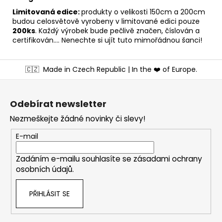
Limitovaná edice:
produkty o velikosti 150cm a 200cm
budou celosvětově vyrobeny v limitované edici pouze
200ks
. Každý výrobek bude pečlivě značen, číslován a
certifikován.... Nenechte si ujít tuto mimořádnou šanci!
Z
🇨🇿
Made in Czech Republic | In the ❤️ of Europe.
á
p
a
Odebírat newsletter
t
Nezmeškejte žádné novinky či slevy!
í
E-mail
Zadáním e-mailu souhlasíte se
zásadami ochrany
osobních údajů
.
PŘIHLÁSIT SE