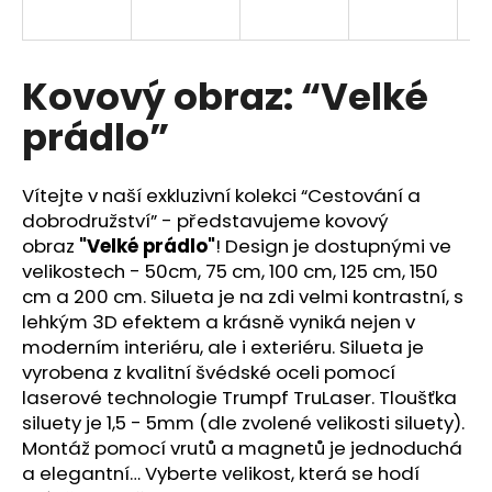
a
j
í
Kovový obraz: “Velké
t
prádlo”
?
Vítejte v naší exkluzivní kolekci “Cestování a
dobrodružství” - představujeme kovový
obraz
"Velké prádlo"
! Design je dostupnými ve
HLEDAT
velikostech - 50cm, 75 cm, 100 cm, 125 cm, 150
cm a 200 cm. Silueta je na zdi velmi kontrastní, s
lehkým 3D efektem a krásně vyniká nejen v
moderním interiéru, ale i exteriéru. Silueta je
D
vyrobena z kvalitní švédské oceli pomocí
o
p
laserové technologie Trumpf TruLaser. Tloušťka
o
siluety je 1,5 - 5mm (dle zvolené velikosti siluety).
r
Montáž pomocí vrutů a magnetů je jednoduchá
u
a elegantní… Vyberte velikost, která se hodí