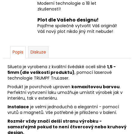
Moderní technologie a 18 let
zkušeností!
Plot dle Vašeho designu!
Pojďme společně vytvořit Váš originál!
Váš nový plot nikdo jiný mít nebude!
Popis
Diskuze
Silueta je vyrobena z kvalitní švédské oceli silné
1,5 -
5mm (dle velikosti produktu)
, pomocí laserové
technologie TRUMPF TruLaser.
Produkt je povrchově upraven
komaxitovou barvou
.
Perfektní vytvrzení laku umožňuje umístit výrobek jak v
interiéru, tak v exteriéru.
Instalace
je velmi jednoduchá a elegantní - pomocí
vrutů a magnetů. Vše potřebné je přiloženo v balení.
Rozměr vždy značí delší stranu výrobku -
samozřejmě pokud to není čtvercový nebo kruhový
design.