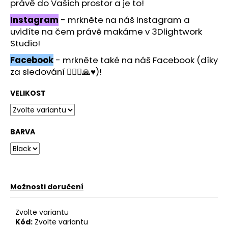
č
právě do Vašich prostor a je to!
u
Instagram
- mrkněte na náš Instagram a
j
uvidíte na čem právě makáme v 3Dlightwork
e
Studio!
m
e
Facebook
- mrkněte také na náš Facebook (díky
za sledování 🙋🏻‍♂️🙏♥️)!
VELIKOST
BARVA
Možnosti doručení
Zvolte variantu
Kód:
Zvolte variantu