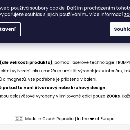
Kvalitní materiá
Výroba na míru
web používá soubory cookie. Dalším procházením tohot
řemeslo!
Výroba přesně dle Vašich
yjadřujete souhlas s jejich používáním.. Více informací
zd
Moderní technologie
požadavků a přání.
let zkušeností!
tavení
Souhl
 (dle velikosti produktu)
, pomocí laserové technologie TRUMPF
rfektní vytvrzení laku umožňuje umístit výrobek jak v interiéru, tak
 a magnetů. Vše potřebné je přiloženo v balení.
ě pokud to není čtvercový nebo kruhový design.
udou celosvětově vyrobeny v limitované edici pouze
200ks
. Kaž
🇨🇿
Made in Czech Republic | In the ❤️ of Europe.