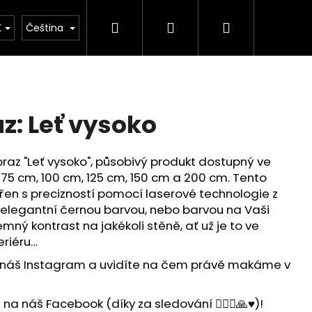
Hledat
Přihlášení
Nákupní
ýroby našich výrobků
Vlastní design - Váš originá
K
Čeština
košík
z: Leť vysoko
az "Leť vysoko", působivý produkt dostupný ve
, 75 cm, 100 cm, 125 cm, 150 cm a 200 cm. Tento
řen s precizností pomocí laserové technologie z
 elegantní černou barvou, nebo barvou na Vaši
emný kontrast na jakékoli stěně, ať už je to ve
eriéru…
 náš Instagram a uvidíte na čem právě makáme v
a náš Facebook (díky za sledování 🙋🏻‍♂️🙏♥️)!