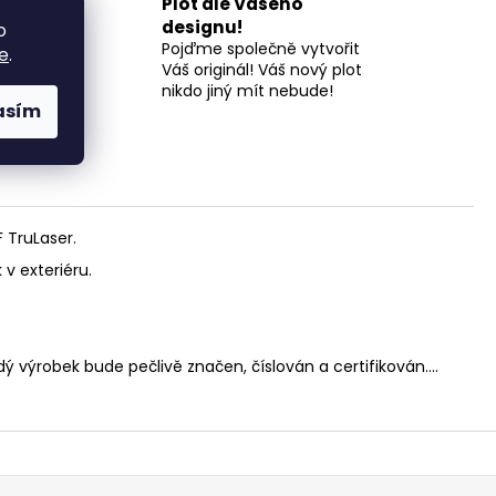
Plot dle Vašeho
l a
designu!
o
Pojďme společně vytvořit
e
.
 a 18
Váš originál! Váš nový plot
nikdo jiný mít nebude!
asím
 TruLaser.
 v exteriéru.
dý výrobek bude pečlivě značen, číslován a certifikován....