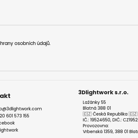
hrany osobních údajů
.
3Dlightwork s.r.o.
akt
Lažánky 55
Blatná 388 01
o
@
3dlightwork.com
🇨🇿 Česká Republika 🇨🇿
20 601 573 155
IČ.: 19524650, DIČ.: CZ19
cebook
Provozovna:
lightwork
Vrbenská 1359, 388 01 Bla