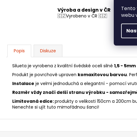
Tento 
Výroba a design v ČR
webu v
🇨🇿Vyrobeno v ČR 🇨🇿
Nas
Popis
Diskuze
Silueta je vyrobena z kvalitní švédské oceli silné
1,5 - 5mm
Produkt je povrchově upraven
komaxitovou barvou
. Pe
Instalace
je velmi jednoduchá a elegantní - pomocí vrutů
Rozměr vždy značí delší stranu výrobku - samozřejm
Limitovaná edice:
produkty o velikosti 150cm a 200cm b
Nenechte si ujít tuto mimořádnou šanci!
Z
á