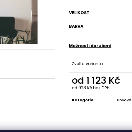
VELIKOST
BARVA
Možnosti doručení
Zvolte variantu
od
1 123 Kč
od
928 Kč
bez DPH
Měrná
cena:
Kategorie
:
Kovové 