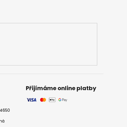
Přijímáme online platby
524650
tná