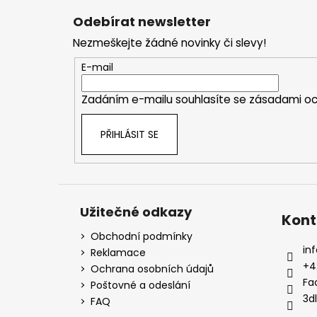
p
a
Odebírat newsletter
t
Nezmeškejte žádné novinky či slevy!
í
E-mail
Zadáním e-mailu souhlasíte se
zásadami oc
PŘIHLÁSIT SE
Užitečné odkazy
Kont
Obchodní podmínky
inf
Reklamace
+4
Ochrana osobních údajů
Fa
Poštovné a odeslání
3d
FAQ