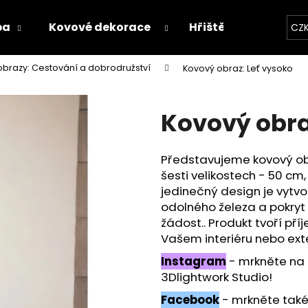
ba
Kovové dekorace
Hřiště
Proces v
CZ
brazy: Cestování a dobrodružství
Kovový obraz: Leť vysoko
Co potřebujete najít?
Kovový obra
HLEDAT
Představujeme kovový obr
šesti velikostech - 50 cm
Doporučujeme
jedinečný design je vytvo
odolného železa a pokryt
žádost.. Produkt tvoří příj
Vašem interiéru nebo ext
Instagram
- mrkněte na
3Dlightwork Studio!
Facebook
- mrkněte také n