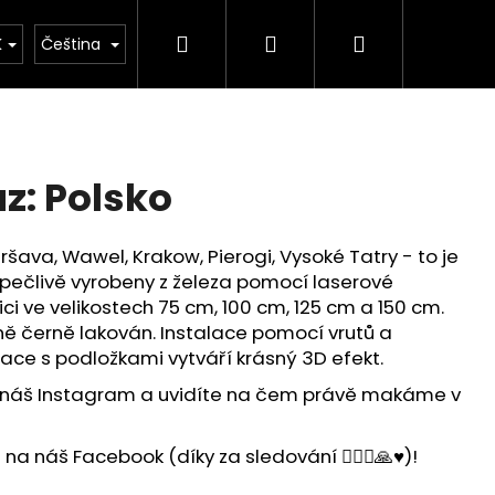
Hledat
Přihlášení
Nákupní
ýroby našich výrobků
Vlastní design - Váš originá
K
Čeština
košík
z: Polsko
ršava, Wawel, Krakow, Pierogi, Vysoké Tatry - to je
pečlivě vyrobeny z železa pomocí laserové
ici ve velikostech 75 cm, 100 cm, 125 cm a 150 cm.
ně černě lakován. Instalace pomocí vrutů a
ace s podložkami vytváří krásný 3D efekt.
 náš Instagram a uvidíte na čem právě makáme v
a náš Facebook (díky za sledování 🙋🏻‍♂️🙏♥️)!