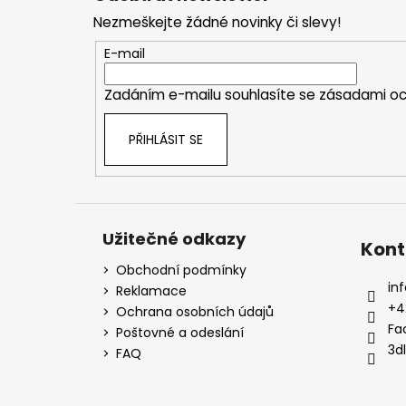
t
Nezmeškejte žádné novinky či slevy!
í
E-mail
Zadáním e-mailu souhlasíte se
zásadami oc
PŘIHLÁSIT SE
Užitečné odkazy
Kont
Obchodní podmínky
inf
Reklamace
+4
Ochrana osobních údajů
Fa
Poštovné a odeslání
3d
FAQ