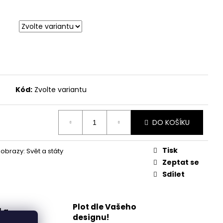
Kód:
Zvolte variantu
DO KOŠÍKU
Tisk
obrazy: Svět a státy
Zeptat se
Sdílet
Plot dle Vašeho
l a
designu!