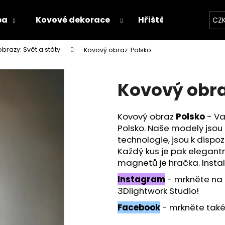
ba
Kovové dekorace
Hřiště
Proces v
CZ
brazy: Svět a státy
Kovový obraz: Polsko
Co potřebujete najít?
Kovový obra
HLEDAT
Kovový obraz
Polsko
- Va
Polsko.
Naše modely jsou 
Doporučujeme
technologie, jsou k dispoz
Každý kus je pak elegant
magnetů je hračka. Instal
Instagram
- mrkněte na
3Dlightwork Studio!
Facebook
- mrkněte také n