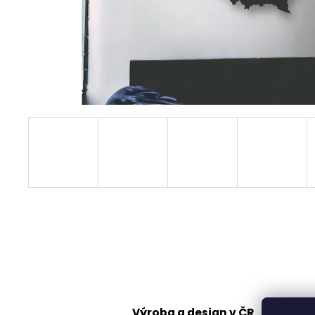
Výroba a design v ČR