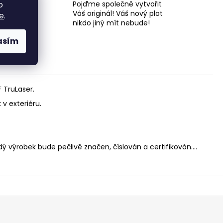
Pojďme společně vytvořit
o
 a 18
Váš originál! Váš nový plot
e
.
nikdo jiný mít nebude!
asím
 TruLaser.
 v exteriéru.
dý výrobek bude pečlivě značen, číslován a certifikován....