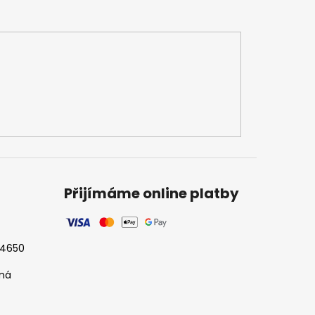
Přijímáme online platby
524650
tná