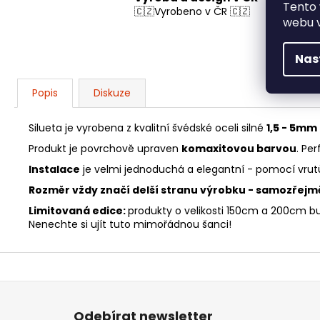
Tento 
🇨🇿Vyrobeno v ČR 🇨🇿
webu v
Nas
Popis
Diskuze
Silueta je vyrobena z kvalitní švédské oceli silné
1,5 - 5mm
Produkt je povrchově upraven
komaxitovou barvou
. Pe
Instalace
je velmi jednoduchá a elegantní - pomocí vrutů
Rozměr vždy značí delší stranu výrobku - samozřejm
Limitovaná edice:
produkty o velikosti 150cm a 200cm b
Nenechte si ujít tuto mimořádnou šanci!
Z
á
p
a
Odebírat newsletter