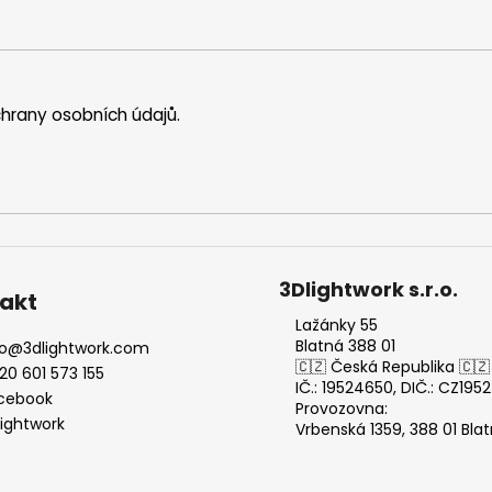
hrany osobních údajů
.
3Dlightwork s.r.o.
akt
Lažánky 55
Blatná 388 01
o
@
3dlightwork.com
🇨🇿 Česká Republika 🇨🇿
20 601 573 155
IČ.: 19524650, DIČ.: CZ19
cebook
Provozovna:
lightwork
Vrbenská 1359, 388 01 Bla