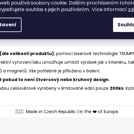
Výroba přesně dle Vašich
web používá soubory cookie. Dalším procházením tohot
Moderní technologie
požadavků a přání.
yjadřujete souhlas s jejich používáním.. Více informací
zd
let zkušeností!
tavení
Souhl
 (dle velikosti produktu)
, pomocí laserové technologie TRUMPF
rfektní vytvrzení laku umožňuje umístit výrobek jak v interiéru, tak
 a magnetů. Vše potřebné je přiloženo v balení.
ě pokud to není čtvercový nebo kruhový design.
udou celosvětově vyrobeny v limitované edici pouze
200ks
. Kaž
🇨🇿
Made in Czech Republic | In the ❤️ of Europe.