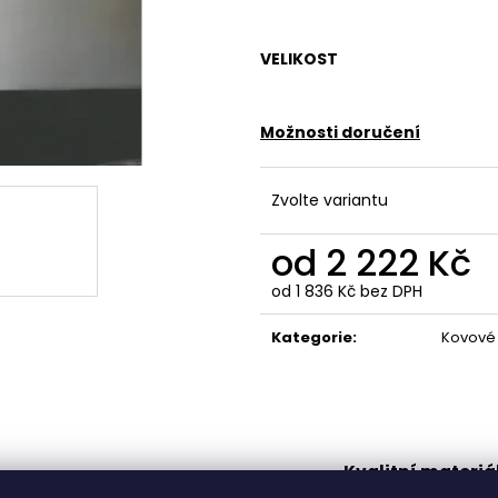
VELIKOST
Možnosti doručení
Zvolte variantu
od
2 222 Kč
od
1 836 Kč
bez DPH
Měrná
cena:
Kategorie
:
Kovové 
Kvalitní materiá
Výroba na míru
řemeslo!