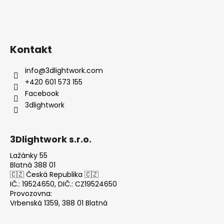
Kontakt
info
@
3dlightwork.com
+420 601 573 155
Facebook
3dlightwork
3Dlightwork s.r.o.
Lažánky 55
Blatná 388 01
🇨🇿 Česká Republika 🇨🇿
IČ.: 19524650, DIČ.: CZ19524650
Provozovna:
Vrbenská 1359, 388 01 Blatná