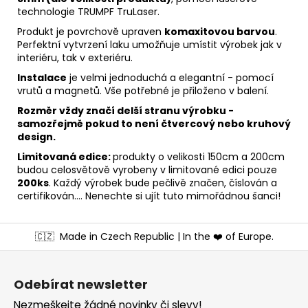
technologie TRUMPF TruLaser.
Produkt je povrchově upraven
komaxitovou barvou
.
Perfektní vytvrzení laku umožňuje umístit výrobek jak v
interiéru, tak v exteriéru.
Instalace
je velmi jednoduchá a elegantní - pomocí
vrutů a magnetů. Vše potřebné je přiloženo v balení.
Rozměr vždy značí delší stranu výrobku -
samozřejmě pokud to není čtvercový nebo kruhový
design.
Limitovaná edice:
produkty o velikosti 150cm a 200cm
budou celosvětově vyrobeny v limitované edici pouze
200ks
. Každý výrobek bude pečlivě značen, číslován a
certifikován.... Nenechte si ujít tuto mimořádnou šanci!
Z
🇨🇿
Made in Czech Republic | In the ❤️ of Europe.
á
p
a
Odebírat newsletter
t
Nezmeškejte žádné novinky či slevy!