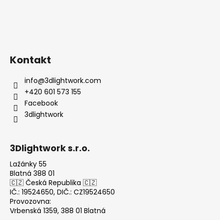
Kontakt
info
@
3dlightwork.com
+420 601 573 155
Facebook
3dlightwork
3Dlightwork s.r.o.
Lažánky 55
Blatná 388 01
🇨🇿 Česká Republika 🇨🇿
IČ.: 19524650, DIČ.: CZ19524650
Provozovna:
Vrbenská 1359, 388 01 Blatná