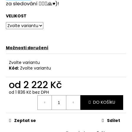
č
za sledování 🙋🏻‍♂️🙏♥️)!
u
j
VELIKOST
e
m
e
Možnosti doručení
Zvolte variantu
Kód:
Zvolte variantu
od
2 222 Kč
od
1 836 Kč
bez DPH
Měrná
DO KOŠÍKU
cena:
Zeptat se
Sdílet