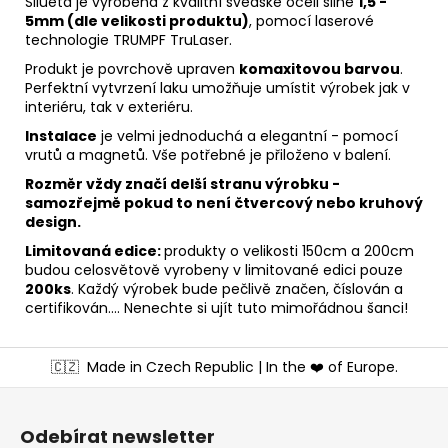
Silueta je vyrobena z kvalitní švédské oceli silné
1,5 -
5mm (dle velikosti produktu)
, pomocí laserové
technologie TRUMPF TruLaser.
Produkt je povrchově upraven
komaxitovou barvou
.
Perfektní vytvrzení laku umožňuje umístit výrobek jak v
interiéru, tak v exteriéru.
Instalace
je velmi jednoduchá a elegantní - pomocí
vrutů a magnetů. Vše potřebné je přiloženo v balení.
Rozměr vždy značí delší stranu výrobku -
samozřejmě pokud to není čtvercový nebo kruhový
design.
Limitovaná edice:
produkty o velikosti 150cm a 200cm
budou celosvětově vyrobeny v limitované edici pouze
200ks
. Každý výrobek bude pečlivě značen, číslován a
certifikován.... Nenechte si ujít tuto mimořádnou šanci!
Z
🇨🇿
Made in Czech Republic | In the ❤️ of Europe.
á
p
a
Odebírat newsletter