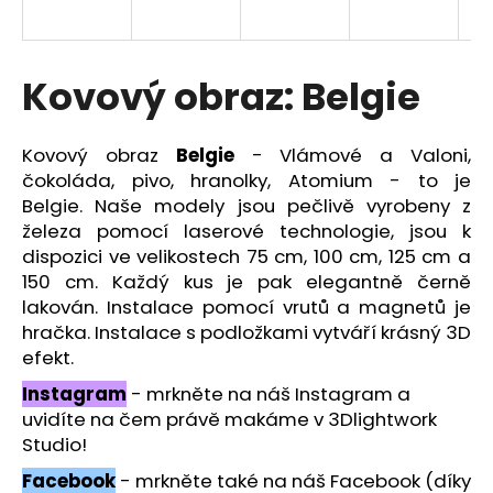
a
j
í
Kovový obraz: Belgie
t
?
Kovový obraz
Belgie
- Vlámové a Valoni,
čokoláda, pivo, hranolky, Atomium - to je
Belgie.
Naše modely jsou pečlivě vyrobeny z
železa pomocí laserové technologie, jsou k
dispozici ve velikostech 75 cm, 100 cm, 125 cm a
HLEDAT
150 cm. Každý kus je pak elegantně černě
lakován. Instalace pomocí vrutů a magnetů je
hračka. Instalace s podložkami vytváří krásný 3D
D
efekt.
o
Instagram
- mrkněte na náš Instagram a
p
uvidíte na čem právě makáme v 3Dlightwork
o
Studio!
r
u
Facebook
- mrkněte také na náš Facebook (díky