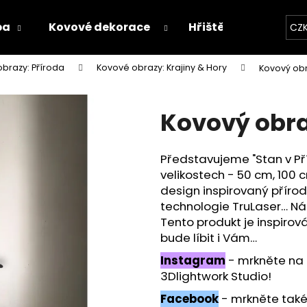
ba
Kovové dekorace
Hřiště
Proces v
CZ
brazy: Příroda
Kovové obrazy: Krajiny & Hory
Kovový obr
Co potřebujete najít?
Kovový obraz
HLEDAT
Představujeme "Stan v Př
velikostech - 50 cm, 100 
Doporučujeme
design inspirovaný příro
technologie TruLaser… Nás
Tento produkt je inspiro
bude líbit i Vám…
Instagram
- mrkněte na
3Dlightwork Studio!
Facebook
- mrkněte také n