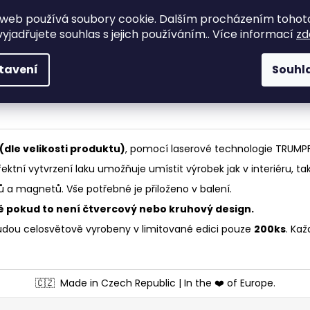
Kvalitní materiá
Výroba na míru
web používá soubory cookie. Dalším procházením tohot
řemeslo!
Výroba přesně dle Vašich
yjadřujete souhlas s jejich používáním.. Více informací
zd
Moderní technologie
požadavků a přání.
let zkušeností!
tavení
Souhl
 (dle velikosti produktu)
, pomocí laserové technologie TRUMPF
rfektní vytvrzení laku umožňuje umístit výrobek jak v interiéru, tak
 a magnetů. Vše potřebné je přiloženo v balení.
ě pokud to není čtvercový nebo kruhový design.
udou celosvětově vyrobeny v limitované edici pouze
200ks
. Kaž
🇨🇿
Made in Czech Republic | In the ❤️ of Europe.