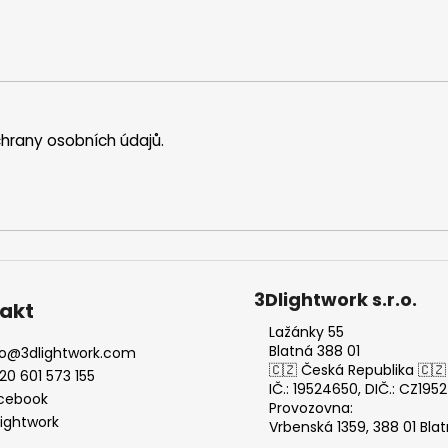
hrany osobních údajů
.
3Dlightwork s.r.o.
akt
Lažánky 55
Blatná 388 01
o
@
3dlightwork.com
🇨🇿 Česká Republika 🇨🇿
20 601 573 155
IČ.: 19524650, DIČ.: CZ19
cebook
Provozovna:
lightwork
Vrbenská 1359, 388 01 Bla