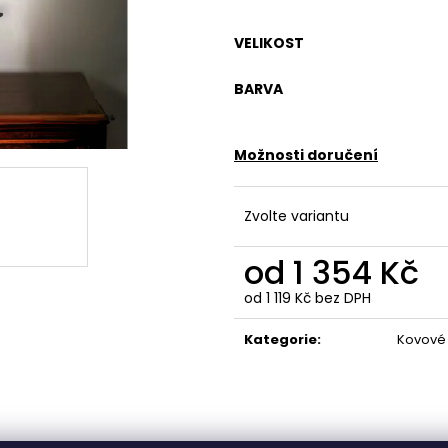
VELIKOST
BARVA
Možnosti doručení
Zvolte variantu
od
1 354 Kč
od
1 119 Kč
bez DPH
Měrná
cena:
Kategorie
:
Kovové 