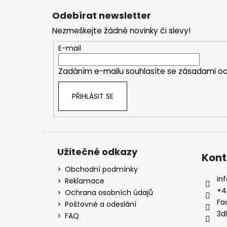
p
a
Odebírat newsletter
t
Nezmeškejte žádné novinky či slevy!
í
E-mail
Zadáním e-mailu souhlasíte se
zásadami oc
PŘIHLÁSIT SE
Užitečné odkazy
Kont
Obchodní podmínky
inf
Reklamace
+4
Ochrana osobních údajů
Fa
Poštovné a odeslání
3d
FAQ