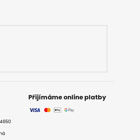
Přijímáme online platby
524650
tná