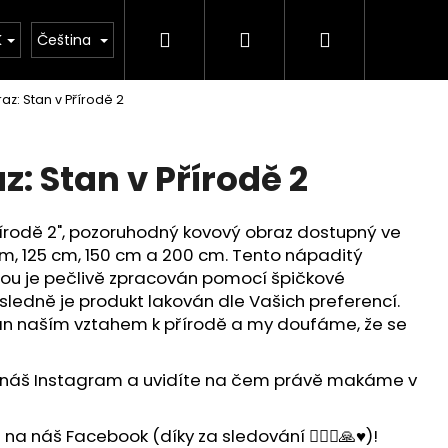
Hledat
Přihlášení
Nákupní
ýroby našich výrobků
Vlastní design - Váš originá
K
Čeština
az: Stan v Přírodě 2
košík
: Stan v Přírodě 2
írodě 2", pozoruhodný kovový obraz dostupný ve
cm, 125 cm, 150 cm a 200 cm. Tento nápaditý
dou je pečlivě zpracován pomocí špičkové
ledně je produkt lakován dle Vašich preferencí.
ván naším vztahem k přírodě a my doufáme, že se
 náš Instagram a uvidíte na čem právě makáme v
a náš Facebook (díky za sledování 🙋🏻‍♂️🙏♥️)!