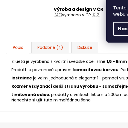
Tento 
Výroba a design v ČR
webu v
🇨🇿Vyrobeno v ČR 🇨🇿
Nas
Popis
Podobné (4)
Diskuze
Silueta je vyrobena z kvalitní švédské oceli silné
1,5 - 5mm
Produkt je povrchově upraven
komaxitovou barvou
. Pe
Instalace
je velmi jednoduchá a elegantní - pomocí vrutů
Rozměr vždy značí delší stranu výrobku - samozřejm
Limitovaná edice:
produkty o velikosti 150cm a 200cm b
Nenechte si ujít tuto mimořádnou šanci!
Z
á