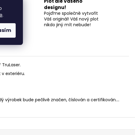
Plot dle Vašeho
l a
designu!
o
Pojďme společně vytvořit
e
.
 a 18
Váš originál! Váš nový plot
nikdo jiný mít nebude!
asím
 TruLaser.
 v exteriéru.
dý výrobek bude pečlivě značen, číslován a certifikován....