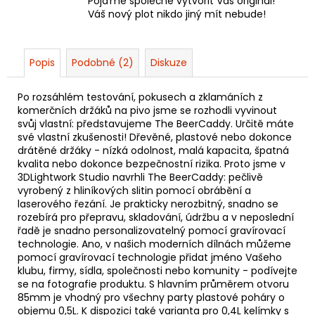
Pojďme společně vytvořit Váš originál!
Váš nový plot nikdo jiný mít nebude!
Popis
Podobné (2)
Diskuze
Po rozsáhlém testování, pokusech a zklamáních z
komerčních držáků na pivo jsme se rozhodli vyvinout
svůj vlastní: představujeme The BeerCaddy. Určitě máte
své vlastní zkušenosti! Dřevěné, plastové nebo dokonce
drátěné držáky - nízká odolnost, malá kapacita, špatná
kvalita nebo dokonce bezpečnostní rizika. Proto jsme v
3DLightwork Studio navrhli The BeerCaddy: pečlivě
vyrobený z hliníkových slitin pomocí obrábění a
laserového řezání. Je prakticky nerozbitný, snadno se
rozebírá pro přepravu, skladování, údržbu a v neposlední
řadě je snadno personalizovatelný pomocí gravírovací
technologie. Ano, v našich moderních dílnách můžeme
pomocí gravírovací technologie přidat jméno Vašeho
klubu, firmy, sídla, společnosti nebo komunity - podívejte
se na fotografie produktu. S hlavním průměrem otvoru
85mm je vhodný pro všechny party plastové poháry o
objemu 0,5L. K dispozici také varianta pro 0,4L kelímky s