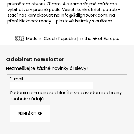
průměrem otvoru 78mm. Ale samozřejmě můžeme
vybit otvory přesně podle Vašich konkrétních potřeb -
stačí nás kontaktovat na
info@3dlightwork.com
. Na
přání Nicknack ready - plastové kelímky s ouškem.
Z
🇨🇿
Made in Czech Republic | In the ❤️ of Europe.
á
p
a
Odebírat newsletter
t
Nezmeškejte žádné novinky či slevy!
í
E-mail
Zadáním e-mailu souhlasíte se
zásadami ochrany
osobních údajů
.
PŘIHLÁSIT SE