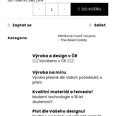
od
1 696 Kč
bez DPH
Měrná
DO KOŠÍKU
cena:
Zeptat se
Sdílet
Hliníkový nosič na pivo
Kategorie
:
- The BeerCaddy
Výroba a design v ČR
🇨🇿Vyrobeno v ČR 🇨🇿
Výroba na míru
Výroba přesně dle Vašich požadavků a
přání.
Kvalitní materiál a řemeslo!
Moderní technologie a 18 let
zkušeností!
Plot dle Vašeho designu!