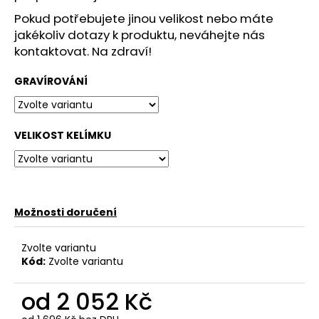
č
u
Pokud potřebujete jinou velikost nebo máte
j
jakékoliv dotazy k produktu, neváhejte nás
e
kontaktovat. Na zdraví!
m
e
GRAVÍROVÁNÍ
VELIKOST KELÍMKU
Možnosti doručení
Zvolte variantu
Kód:
Zvolte variantu
od
2 052 Kč