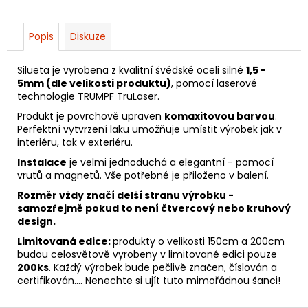
Popis
Diskuze
Silueta je vyrobena z kvalitní švédské oceli silné
1,5 -
5mm (dle velikosti produktu)
, pomocí laserové
technologie TRUMPF TruLaser.
Produkt je povrchově upraven
komaxitovou barvou
.
Perfektní vytvrzení laku umožňuje umístit výrobek jak v
interiéru, tak v exteriéru.
Instalace
je velmi jednoduchá a elegantní - pomocí
vrutů a magnetů. Vše potřebné je přiloženo v balení.
Rozměr vždy značí delší stranu výrobku -
samozřejmě pokud to není čtvercový nebo kruhový
design.
Limitovaná edice:
produkty o velikosti 150cm a 200cm
budou celosvětově vyrobeny v limitované edici pouze
200ks
. Každý výrobek bude pečlivě značen, číslován a
certifikován.... Nenechte si ujít tuto mimořádnou šanci!