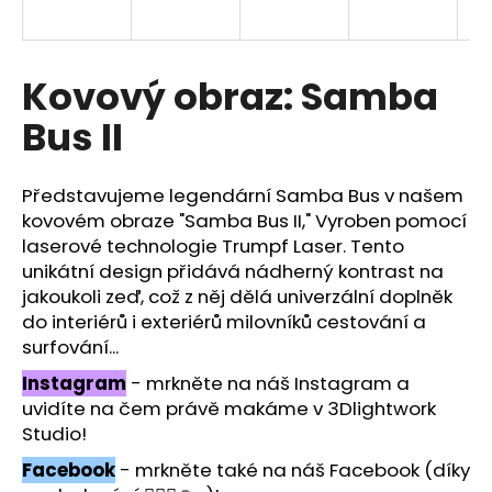
a
j
í
Kovový obraz: Samba
t
Bus II
?
Představujeme legendární Samba Bus v našem
kovovém obraze "Samba Bus II," Vyroben pomocí
laserové technologie Trumpf Laser. Tento
HLEDAT
unikátní design přidává nádherný kontrast na
jakoukoli zeď, což z něj dělá univerzální doplněk
do interiérů i exteriérů milovníků cestování a
surfování...
D
o
Instagram
- mrkněte na náš Instagram a
p
uvidíte na čem právě makáme v 3Dlightwork
o
Studio!
r
u
Facebook
- mrkněte také na náš Facebook (díky