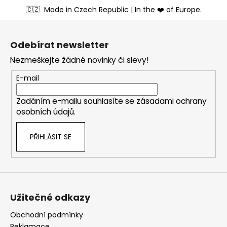
Z
🇨🇿
Made in Czech Republic | In the ❤️ of Europe.
á
p
a
Odebírat newsletter
t
Nezmeškejte žádné novinky či slevy!
í
E-mail
Zadáním e-mailu souhlasíte se
zásadami ochrany
osobních údajů
.
PŘIHLÁSIT SE
Užitečné odkazy
Obchodní podmínky
Reklamace