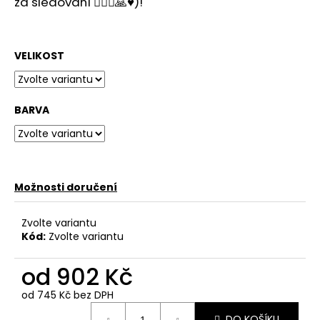
č
za sledování 🙋🏻‍♂️🙏♥️)!
u
j
e
VELIKOST
m
e
BARVA
Možnosti doručení
Zvolte variantu
Kód:
Zvolte variantu
od
902 Kč
od
745 Kč
bez DPH
Měrná
DO KOŠÍKU