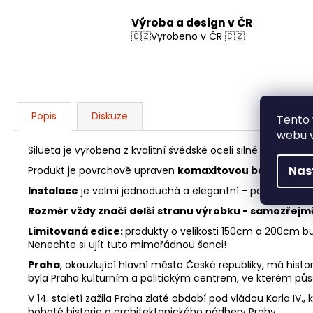
Výroba a design v ČR
🇨🇿Vyrobeno v ČR 🇨🇿
Popis
Diskuze
Tento 
webu v
Silueta je vyrobena z kvalitní švédské oceli silné
1,5 - 5mm
Nas
Produkt je povrchově upraven
komaxitovou barvou
. Pe
Instalace
je velmi jednoduchá a elegantní - pomocí vrutů
Rozměr vždy značí delší stranu výrobku - samozřejm
Limitovaná edice:
produkty o velikosti 150cm a 200cm b
Nenechte si ujít tuto mimořádnou šanci!
Praha
, okouzlující hlavní město České republiky, má historii
byla Praha kulturním a politickým centrem, ve kterém působi
V 14. století zažila Praha zlaté období pod vládou Karla IV
bohaté historie a architektonického nádhery Prahy.