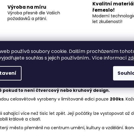
Kvalitní materiá
Výroba na míru
řemeslo!
Výroba přesně dle Vašich
Moderní technologie
požadavků a přání.
let zkušeností!
web používá soubory cookie. Dalším procházením tohot
yjadřujete souhlas s jejich používáním.. Více informací
zd
 (dle velikosti produktu)
, pomocí laserové technologie TRUMPF
tavení
Souhl
rfektní vytvrzení laku umožňuje umístit výrobek jak v interiéru, tak
 a magnetů. Vše potřebné je přiloženo v balení.
ě pokud to není čtvercový nebo kruhový design.
udou celosvětově vyrobeny v limitované edici pouze
200ks
. Kaž
 sahající více než tisíc let zpět. Její počátky lze vystopovat až do
li králové a císaři.
., který město přeměnil na centrum umění, kultury a vzdělání. Iko