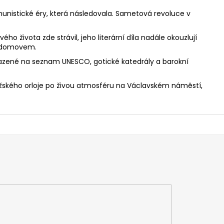
nistické éry, která následovala. Sametová revoluce v
o života zde strávil, jeho literární díla nadále okouzlují
hu domovem.
řazené na seznam UNESCO, gotické katedrály a barokní
ažského orloje po živou atmosféru na Václavském náměstí,