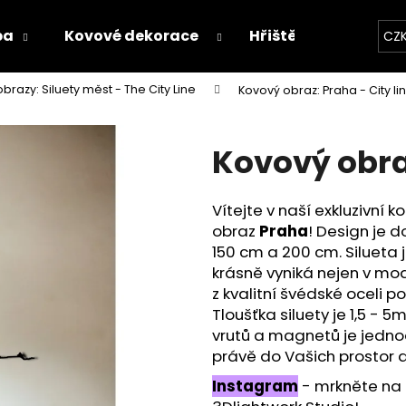
ba
Kovové dekorace
Hřiště
Proces v
CZ
brazy: Siluety měst - The City Line
Kovový obraz: Praha - City li
Co potřebujete najít?
Kovový obraz
HLEDAT
Vítejte v naší exkluzivní 
obraz
Praha
! Design je d
Doporučujeme
150 cm a 200 cm. Silueta 
krásně vyniká nejen v mode
z kvalitní švédské oceli 
Tloušťka siluety je 1,5 - 
vrutů a magnetů je jednod
právě do Vašich prostor a 
Instagram
- mrkněte na