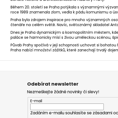
Během 20. století se Praha potýkala s významnými výzvam
roce 1989 znamenala zlom, vedla k pádu komunismu a úsv
Praha byla zdrojem inspirace pro mnoho významných osobností
čtenáře na celém světě. Navíc, světoznámý skladatel Anto
Dnes je Praha dynamickým a kosmopolitním městem, kde hi
paláce se harmonicky mísí s živou uměleckou scénou, špi
Půvab Prahy spočívá v její schopnosti uchovat si bohatou
Praha nabízí množství zážitků, které zanechají trvalý dojem
Z
á
p
a
Odebírat newsletter
t
Nezmeškejte žádné novinky či slevy!
í
E-mail
Zadáním e-mailu souhlasíte se
zásadami oc