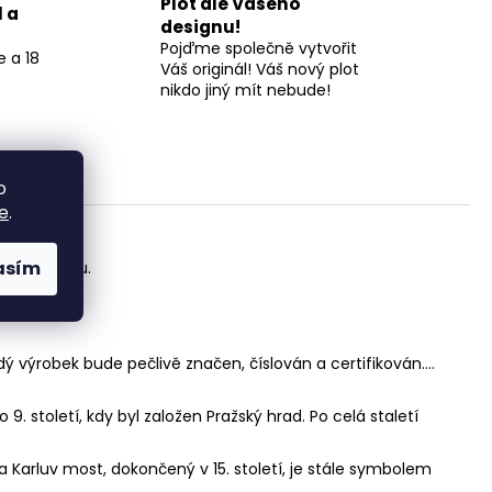
Plot dle Vašeho
l a
designu!
Pojďme společně vytvořit
 a 18
Váš originál! Váš nový plot
nikdo jiný mít nebude!
o
e
.
 TruLaser.
asím
 v exteriéru.
dý výrobek bude pečlivě značen, číslován a certifikován....
 9. století, kdy byl založen Pražský hrad. Po celá staletí
na Karluv most, dokončený v 15. století, je stále symbolem