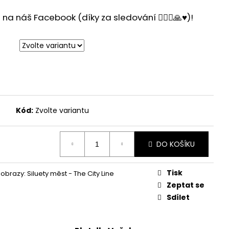
a náš Facebook (díky za sledování 🙋🏻‍♂️🙏♥️)!
Kód:
Zvolte variantu
DO KOŠÍKU
Tisk
brazy: Siluety měst - The City Line
Zeptat se
Sdílet