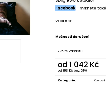
3Dlightwork Studio!
Facebook
- mrkněte také n
VELIKOST
Možnosti doručení
Zvolte variantu
od
1 042 Kč
od
861 Kč
bez DPH
Měrná
cena:
Kategorie
:
Kovové o