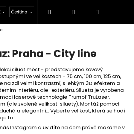
Hledat
Přihlášení
Nákupní
ýroby našich výrobků
Vlastní design - Váš originá
K
Čeština
ne
košík
: Praha - City line
kolekci siluet měst - představujeme kovový
ostupnými ve velikostech - 75 cm, 100 cm, 125 cm,
je na zdi velmi kontrastní, s lehkým 3D efektem a
rním interiéru, ale i exteriéru. Silueta je vyrobena
pomocí laserové technologie Trumpf TruLaser.
5mm (dle zvolené velikosti siluety). Montáž pomocí
uchá a elegantní… Vyberte velikost, která se hodí
je to!
 náš Instagram a uvidíte na čem právě makáme v