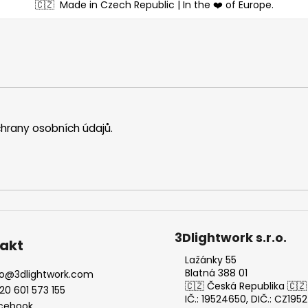
🇨🇿
Made in Czech Republic | In the ❤️ of Europe.
hrany osobních údajů
.
3Dlightwork s.r.o.
akt
Lažánky 55
Blatná 388 01
o
@
3dlightwork.com
🇨🇿 Česká Republika 🇨🇿
20 601 573 155
IČ.: 19524650, DIČ.: CZ19
cebook