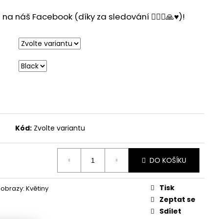
a náš Facebook (díky za sledování 🙋🏻‍♂️🙏♥️)!
Kód:
Zvolte variantu
DO KOŠÍKU
Tisk
obrazy: Květiny
Zeptat se
Sdílet