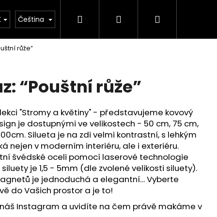
Hledat
Přihlášení
Nákupní
ýroby našich výrobků
Vlastní design - Váš originá
K
Čeština
uštní růže”
košík
z: “Pouštní růže”
kolekci "Stromy a květiny" - představujeme kovový
sign je dostupnými ve velikostech - 50 cm, 75 cm,
00cm. Silueta je na zdi velmi kontrastní, s lehkým
 nejen v moderním interiéru, ale i exteriéru.
litní švédské oceli pomocí laserové technologie
iluety je 1,5 - 5mm (dle zvolené velikosti siluety).
agnetů je jednoduchá a elegantní… Vyberte
ávě do Vašich prostor a je to!
 náš Instagram a uvidíte na čem právě makáme v