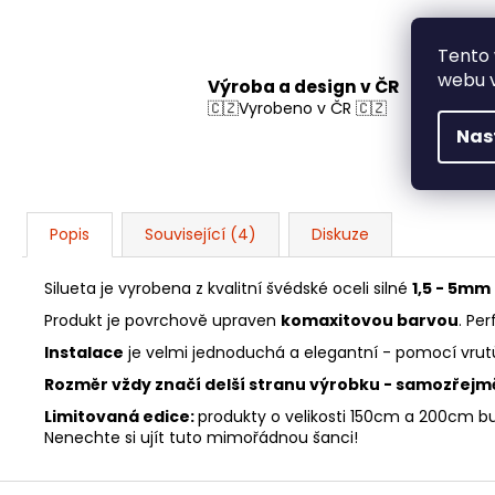
Tento 
webu v
Výroba a design v ČR
🇨🇿Vyrobeno v ČR 🇨🇿
Nas
Popis
Související (4)
Diskuze
Silueta je vyrobena z kvalitní švédské oceli silné
1,5 - 5mm
Produkt je povrchově upraven
komaxitovou barvou
. Pe
Instalace
je velmi jednoduchá a elegantní - pomocí vrutů
Rozměr vždy značí delší stranu výrobku - samozřejm
Limitovaná edice:
produkty o velikosti 150cm a 200cm b
Nenechte si ujít tuto mimořádnou šanci!
Z