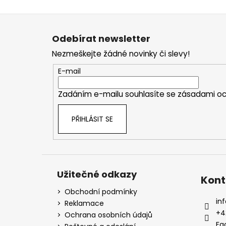
á
p
a
Odebírat newsletter
t
Nezmeškejte žádné novinky či slevy!
í
E-mail
Zadáním e-mailu souhlasíte se
zásadami oc
PŘIHLÁSIT SE
Užitečné odkazy
Kont
Obchodní podmínky
inf
Reklamace
+4
Ochrana osobních údajů
Fa