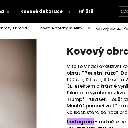
ba
Kovové dekorace
Hřiště
Proces v
CZ
brazy: Příroda
Kovové obrazy: Květiny
Kovový obraz: “Po
Co potřebujete najít?
Kovový obra
HLEDAT
Vítejte v naší exkluzivní 
obraz
“Pouštní růže”
! De
Doporučujeme
100 cm, 125 cm, 150 cm a 2
3D efektem a krásně vyniká
Silueta je vyrobena z kva
Trumpf TruLaser. Tloušťka s
Montáž pomocí vrutů a m
velikost, která se hodí pr
Instagram
- mrkněte na