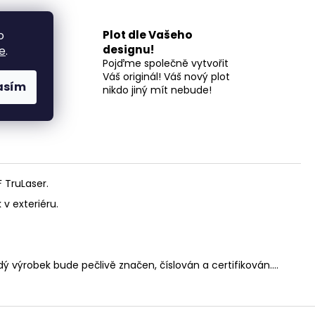
Plot dle Vašeho
o
l a
designu!
e
.
Pojďme společně vytvořit
 a 18
Váš originál! Váš nový plot
asím
nikdo jiný mít nebude!
 TruLaser.
 v exteriéru.
dý výrobek bude pečlivě značen, číslován a certifikován....