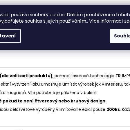
web používá soubory cookie. Dalším procházením tohot
Kvalitní materiá
Výroba na míru
yjadřujete souhlas s jejich používáním.. Více informací
zd
řemeslo!
Výroba přesně dle Vašich
Moderní technologie
požadavků a přání.
let zkušeností!
tavení
Souhl
 (dle velikosti produktu)
, pomocí laserové technologie TRUMPF
rfektní vytvrzení laku umožňuje umístit výrobek jak v interiéru, tak
 a magnetů. Vše potřebné je přiloženo v balení.
ě pokud to není čtvercový nebo kruhový design.
udou celosvětově vyrobeny v limitované edici pouze
200ks
. Kaž