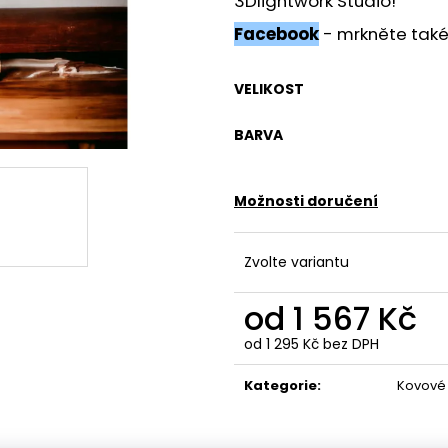
3Dlightwork Studio!
Facebook
- mrkněte také n
VELIKOST
BARVA
Možnosti doručení
Zvolte variantu
od
1 567 Kč
od
1 295 Kč
bez DPH
Měrná
cena:
Kategorie
:
Kovové 