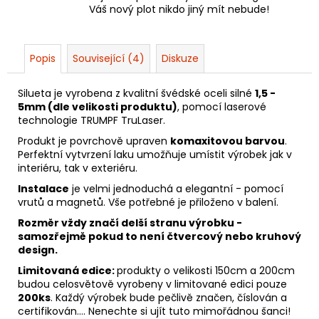
Váš nový plot nikdo jiný mít nebude!
Popis
Související (4)
Diskuze
Silueta je vyrobena z kvalitní švédské oceli silné
1,5 -
5mm (dle velikosti produktu)
, pomocí laserové
technologie TRUMPF TruLaser.
Produkt je povrchově upraven
komaxitovou barvou
.
Perfektní vytvrzení laku umožňuje umístit výrobek jak v
interiéru, tak v exteriéru.
Instalace
je velmi jednoduchá a elegantní - pomocí
vrutů a magnetů. Vše potřebné je přiloženo v balení.
Rozměr vždy značí delší stranu výrobku -
samozřejmě pokud to není čtvercový nebo kruhový
design.
Limitovaná edice:
produkty o velikosti 150cm a 200cm
budou celosvětově vyrobeny v limitované edici pouze
200ks
. Každý výrobek bude pečlivě značen, číslován a
certifikován.... Nenechte si ujít tuto mimořádnou šanci!