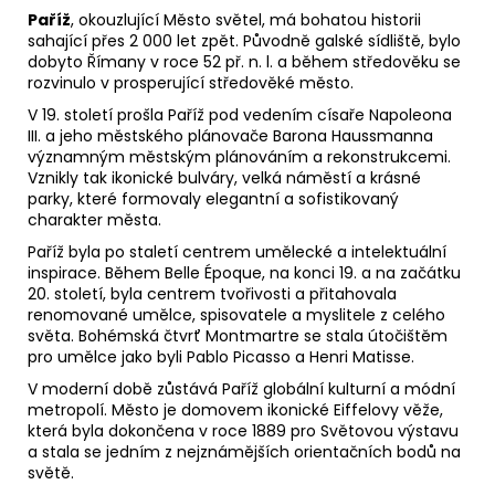
Paříž
, okouzlující Město světel, má bohatou historii
sahající přes 2 000 let zpět. Původně galské sídliště, bylo
dobyto Římany v roce 52 př. n. l. a během středověku se
rozvinulo v prosperující středověké město.
V 19. století prošla Paříž pod vedením císaře Napoleona
III. a jeho městského plánovače Barona Haussmanna
významným městským plánováním a rekonstrukcemi.
Vznikly tak ikonické bulváry, velká náměstí a krásné
parky, které formovaly elegantní a sofistikovaný
charakter města.
Paříž byla po staletí centrem umělecké a intelektuální
inspirace. Během Belle Époque, na konci 19. a na začátku
20. století, byla centrem tvořivosti a přitahovala
renomované umělce, spisovatele a myslitele z celého
světa. Bohémská čtvrť Montmartre se stala útočištěm
pro umělce jako byli Pablo Picasso a Henri Matisse.
V moderní době zůstává Paříž globální kulturní a módní
metropolí. Město je domovem ikonické Eiffelovy věže,
která byla dokončena v roce 1889 pro Světovou výstavu
a stala se jedním z nejznámějších orientačních bodů na
světě.