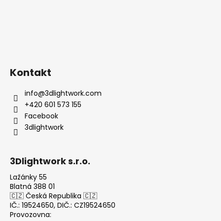
Kontakt
info
@
3dlightwork.com
+420 601 573 155
Facebook
3dlightwork
3Dlightwork s.r.o.
Lažánky 55
Blatná 388 01
🇨🇿 Česká Republika 🇨🇿
IČ.: 19524650, DIČ.: CZ19524650
Provozovna: