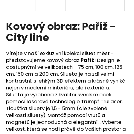
a
j
í
Kovový obraz: Paříž -
t
City line
?
Vítejte v naší exkluzivní kolekci siluet měst -
představujeme kovový obraz
Paříž
! Design je
dostupnými ve velikostech - 75 cm, 100 cm, 125
HLEDAT
cm, 150 cm a 200 cm. Silueta je na zdi velmi
kontrastní, s lehkým 3D efektem a krásně vyniká
nejen v moderním interiéru, ale i exteriéru.
Silueta je vyrobena z kvalitní švédské oceli
D
pomocí laserové technologie Trumpf TruLaser.
o
p
Tloušťka siluety je 1,5 - 5mm (dle zvolené
o
velikosti siluety). Montáž pomocí vrutů a
r
magnetů je jednoduchá a elegantní… Vyberte
u
velikost, která se hodí právě do Vašich prostor a