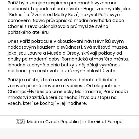
Paříž byla zdrojem inspirace pro mnohé významné
osobnosti. Legendární autor Victor Hugo, známý díly jako
"Bídníci" a "Zvoník od Matky Boží", nazýval Paříž svým
domovem. Navíc průkopnická módní návrhářka Coco
Chanel z revolucionalizovala průmysl ze svého
pařížského ateliéru.
Dnes Paříž pokračuje v okouzlování návštěvníků svým
nadčasovým kouzlem a svůdností. Svá světová muzea,
jako jsou Louvre a Musée d'Orsay, skrývají poklady od
antiky po moderní doby. Romantická atmosféra města,
lahodná kuchyně a chic butiky z něj dělají vysněnou
destinaci pro cestovatele z různých oblastí života.
Paříž je město, které uznává své bohaté dědictví a
zároveň přijímá inovace a tvořivost. Od elegantních
Champs-Élysées po umělecký Montmartre, Paříž nabízí
množství zážitků, které zanechají trvalou stopu na
všech, kteří se kochají v její nádheře.
Z
🇨🇿
Made in Czech Republic | In the ❤️ of Europe.
á
p