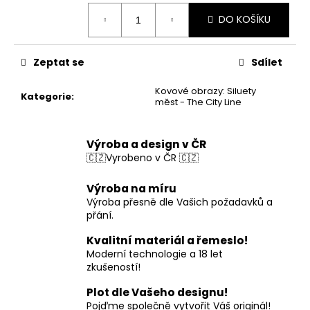
Měrná
DO KOŠÍKU
cena:
Zeptat se
Sdílet
Kovové obrazy: Siluety
Kategorie
:
měst - The City Line
Výroba a design v ČR
🇨🇿Vyrobeno v ČR 🇨🇿
Výroba na míru
Výroba přesně dle Vašich požadavků a
přání.
Kvalitní materiál a řemeslo!
Moderní technologie a 18 let
zkušeností!
Plot dle Vašeho designu!
Pojďme společně vytvořit Váš originál!