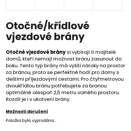
a
j
í
Otočné/křídlové
t
vjezdové brány
?
Otočné vjezdové brány
si vybírají ti majitelé
domů, kteří nemají možnost bránu zasunout do
boku. Tento typ brány má vyšší nároky na prostor
HLEDAT
za bránou, proto se perfektně hodí pro domy s
delšími příjezdovými cestami. Pro čtyřmetrovou
dvoukřídlou bránu potřebujete za branou
optimálně alespoň 2,5 metru volného prostoru.
D
Rozdíl je i v ukotvení brány.
o
p
Možnosti doručení
o
r
Položka byla vyprodána…
u