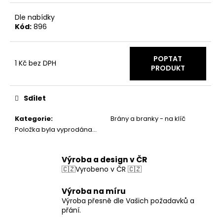
č
u
Dle nabídky
j
Kód:
896
e
m
e
POPTAT
1 Kč bez DPH
PRODUKT
Měrná
cena:
Sdílet
Kategorie
:
Brány a branky - na klíč
Položka byla vyprodána…
Výroba a design v ČR
🇨🇿Vyrobeno v ČR 🇨🇿
Výroba na míru
Výroba přesně dle Vašich požadavků a
přání.