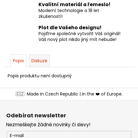
Kvalitní materiál a řemeslo!
Moderní technologie a 18 let
zkušeností!
Plot dle Vašeho designu!
Pojďme společně vytvořit Váš originál!
Váš nový plot nikdo jiný mít nebude!
Popis
Diskuze
Popis produktu není dostupný
Z
🇨🇿
Made in Czech Republic | In the ❤️ of Europe.
á
p
a
Odebírat newsletter
t
Nezmeškejte žádné novinky či slevy!
í
E-mail