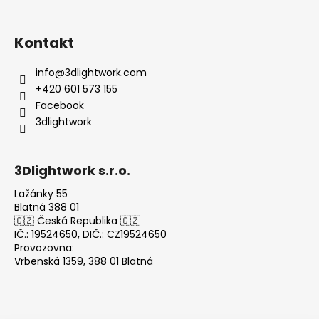
Kontakt
info
@
3dlightwork.com
+420 601 573 155
Facebook
3dlightwork
3Dlightwork s.r.o.
Lažánky 55
Blatná 388 01
🇨🇿 Česká Republika 🇨🇿
IČ.: 19524650, DIČ.: CZ19524650
Provozovna:
Vrbenská 1359, 388 01 Blatná