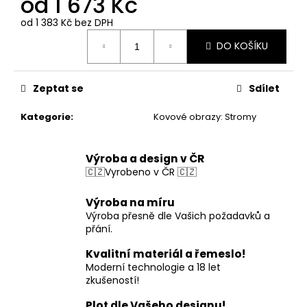
od
1 673 Kč
od
1 383 Kč
bez DPH
Měrná
DO KOŠÍKU
cena:
Zeptat se
Sdílet
Kategorie
:
Kovové obrazy: Stromy
Výroba a design v ČR
🇨🇿Vyrobeno v ČR 🇨🇿
Výroba na míru
Výroba přesně dle Vašich požadavků a
přání.
Kvalitní materiál a řemeslo!
Moderní technologie a 18 let
zkušeností!
Plot dle Vašeho designu!