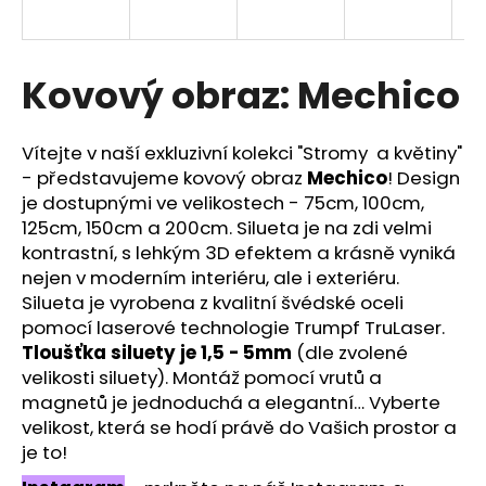
a
j
í
Kovový obraz: Mechico
t
?
Vítejte v naší exkluzivní kolekci "Stromy a květiny"
- představujeme kovový obraz
Mechico
! Design
je dostupnými ve velikostech - 75cm, 100cm,
125cm, 150cm a 200cm. Silueta je na zdi velmi
kontrastní, s lehkým 3D efektem a krásně vyniká
HLEDAT
nejen v moderním interiéru, ale i exteriéru.
Silueta je vyrobena z kvalitní švédské oceli
pomocí laserové technologie Trumpf TruLaser.
D
Tloušťka siluety je 1,5 - 5mm
(dle zvolené
o
velikosti siluety). Montáž pomocí vrutů a
p
magnetů je jednoduchá a elegantní… Vyberte
o
velikost, která se hodí právě do Vašich prostor a
r
je to!
u