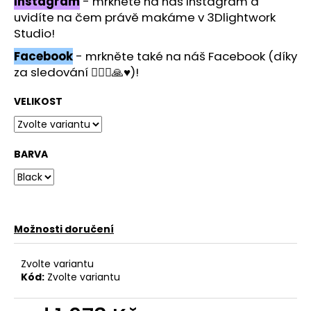
č
Instagram
- mrkněte na náš Instagram a
u
uvidíte na čem právě makáme v 3Dlightwork
j
Studio!
e
Facebook
- mrkněte také na náš Facebook (díky
m
za sledování 🙋🏻‍♂️🙏♥️)!
e
VELIKOST
BARVA
Možnosti doručení
Zvolte variantu
Kód:
Zvolte variantu