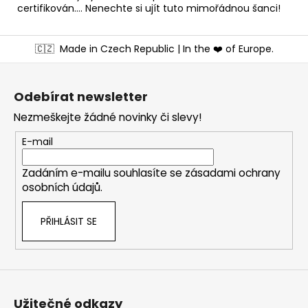
certifikován.... Nenechte si ujít tuto mimořádnou šanci!
Z
🇨🇿
Made in Czech Republic | In the ❤️ of Europe.
á
p
a
Odebírat newsletter
t
Nezmeškejte žádné novinky či slevy!
í
E-mail
Zadáním e-mailu souhlasíte se
zásadami ochrany
osobních údajů
.
PŘIHLÁSIT SE
Užitečné odkazy