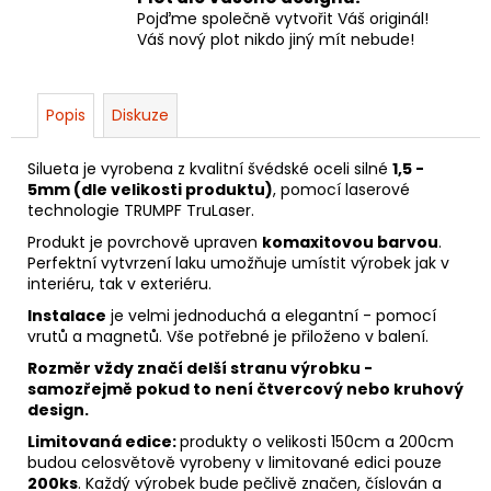
Pojďme společně vytvořit Váš originál!
Váš nový plot nikdo jiný mít nebude!
Popis
Diskuze
Silueta je vyrobena z kvalitní švédské oceli silné
1,5 -
5mm (dle velikosti produktu)
, pomocí laserové
technologie TRUMPF TruLaser.
Produkt je povrchově upraven
komaxitovou barvou
.
Perfektní vytvrzení laku umožňuje umístit výrobek jak v
interiéru, tak v exteriéru.
Instalace
je velmi jednoduchá a elegantní - pomocí
vrutů a magnetů. Vše potřebné je přiloženo v balení.
Rozměr vždy značí delší stranu výrobku -
samozřejmě pokud to není čtvercový nebo kruhový
design.
Limitovaná edice:
produkty o velikosti 150cm a 200cm
budou celosvětově vyrobeny v limitované edici pouze
200ks
. Každý výrobek bude pečlivě značen, číslován a