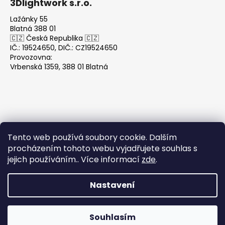
3Dlightwork s.r.o.
Lažánky 55
Blatná 388 01
🇨🇿 Česká Republika 🇨🇿
IČ.: 19524650, DIČ.: CZ19524650
Provozovna:
Vrbenská 1359, 388 01 Blatná
Tento web používá soubory cookie. Dalším
Přijímáme online platby
procházením tohoto webu vyjadřujete souhlas s
jejich používáním.. Více informací
zde
.
Nastavení
Vytvořil Shoptet
Copyright 2026
3DLightwork.com
. Všechna práva
Souhlasím
vyhrazena.