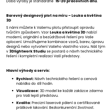
Doba výroby je standardně
15-20 pracovních dnů
.
Barevný designový plot na míru – Louka a květina
3D
S námi můžete k Vašemu plotu přistoupit opravdu
tvůrčím způsobem. Vzor
Louka a květina 3D
nabízí
moderní, originální a bezúdržbové řešení pro Vaše
oplocení. Umožňujeme kombinace vzorů, barev, úpravu
designů nebo vytvoření Vašeho vlastního vzoru. Náš tým
v
3Dlightwork Studiu
se postará o návrh technického
řešení i kompletní realizaci Vaší představy.
Hlavní výhody a servis:
Rychlost:
Návrh technického řešení a cenová
nabídka do 48 hodin.
Vizualizace:
3D model ke každé zakázce zdarma
pro Vaši lepší představu.
Kvalita:
Precizní laserové pálení a certifikované
práškové lakování. Bezkonkurenční životnost.