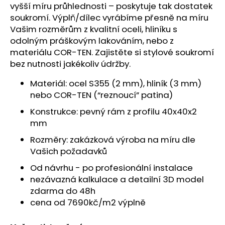
č
vyšší míru průhlednosti – poskytuje tak dostatek
u
soukromí.
Výplň/dílec vyrábíme přesně na míru
j
Vašim rozměrům z kvalitní oceli, hliníku s
e
odolným práškovým lakováním, nebo z
m
materiálu COR-TEN. Zajistěte si stylové soukromí
e
bez nutnosti jakékoliv údržby.
Materiál: ocel S355 (2 mm), hliník (3 mm)
nebo COR-TEN (“reznoucí” patina)
Konstrukce: pevný rám z profilu 40x40x2
mm
Rozměry: zakázková výroba na míru dle
Vašich požadavků
Od návrhu - po profesionální instalace
nezávazná kalkulace a detailní 3D model
zdarma do 48h
cena od 7690kč/m2 výplně