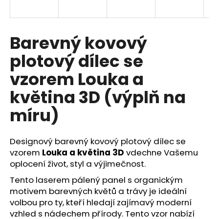
a
j
í
Barevný kovový
t
plotový dílec se
?
vzorem Louka a
květina 3D (výplň na
míru)
HLEDAT
Designový barevný kovový plotový dílec se
vzorem
Louka a květina 3D
vdechne Vašemu
D
oplocení život, styl a výjimečnost.
o
p
Tento laserem pálený panel s organickým
o
motivem barevných květů a trávy je ideální
r
volbou pro ty, kteří hledají zajímavý moderní
u
vzhled s nádechem přírody. Tento v
zor nabízí