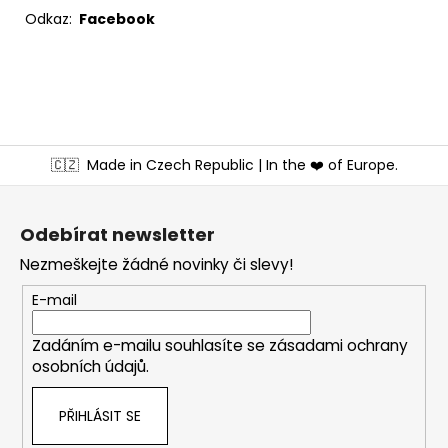
Odkaz:
Facebook
Z
🇨🇿
Made in Czech Republic | In the ❤️ of Europe.
á
p
a
Odebírat newsletter
t
Nezmeškejte žádné novinky či slevy!
í
E-mail
Zadáním e-mailu souhlasíte se
zásadami ochrany
osobních údajů
.
PŘIHLÁSIT SE