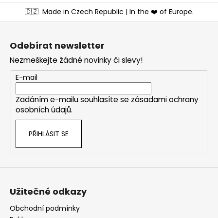
Z
🇨🇿
Made in Czech Republic | In the ❤️ of Europe.
á
p
a
Odebírat newsletter
t
Nezmeškejte žádné novinky či slevy!
í
E-mail
Zadáním e-mailu souhlasíte se
zásadami ochrany
osobních údajů
.
PŘIHLÁSIT SE
Užitečné odkazy
Obchodní podmínky