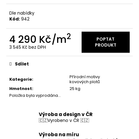
Dle nabídky
Kód:
942
2
4 290 Kč
/m
POPTAT
PRODUKT
3 545 Kč bez DPH
Měrná
cena:
Sdílet
Přírodní motivy
Kategorie
:
kovových plotů
Hmotnost
:
25 kg
Položka byla vyprodána…
Výroba a design v ČR
🇨🇿Vyrobeno v ČR 🇨🇿
Výroba na míru