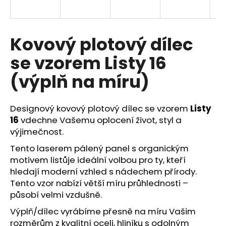
a
j
í
Kovový plotový dílec
t
se vzorem Listy 16
?
(výplň na míru)
Designový kovový plotový dílec se vzorem
Listy
HLEDAT
16
vdechne Vašemu oplocení život, styl a
výjimečnost.
Tento laserem pálený panel s organickým
motivem listůje ideální volbou pro ty, kteří
D
o
hledají moderní vzhled s nádechem přírody.
p
Tento v
zor nabízí větší míru průhlednosti –
o
působí velmi vzdušně.
r
Výplň/dílec vyrábíme přesně na míru Vašim
u
rozměrům z kvalitní oceli, hliníku s odolným