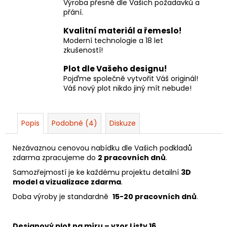
Výroba přesně dle Vašich požadavků a
přání.
Kvalitní materiál a řemeslo!
Moderní technologie a 18 let
zkušeností!
Plot dle Vašeho designu!
Pojďme společně vytvořit Váš originál!
Váš nový plot nikdo jiný mít nebude!
Popis
Podobné (4)
Diskuze
Nezávaznou cenovou nabídku dle Vašich podkladů
zdarma zpracujeme do
2 pracovních dnů
.
Samozřejmostí je ke každému projektu detailní
3D
model a vizualizace zdarma
.
Doba výroby je standardně
15-20 pracovních dnů
.
Designový plot na míru – vzor Listy 16