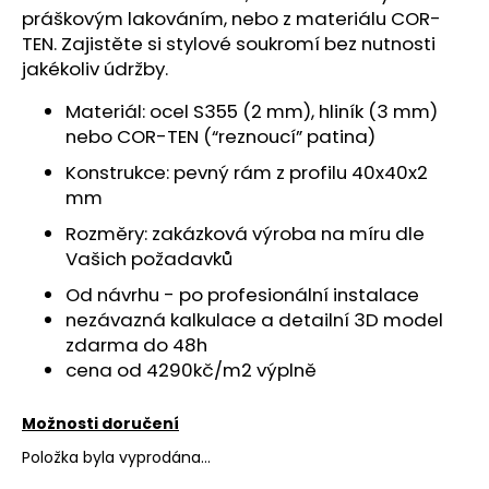
č
práškovým lakováním, nebo z materiálu COR-
u
TEN. Zajistěte si stylové soukromí bez nutnosti
j
jakékoliv údržby.
e
m
Materiál: ocel S355 (2 mm), hliník (3 mm)
e
nebo COR-TEN (“reznoucí” patina)
Konstrukce: pevný rám z profilu 40x40x2
mm
Rozměry: zakázková výroba na míru dle
Vašich požadavků
Od návrhu - po profesionální instalace
nezávazná kalkulace a detailní 3D model
zdarma do 48h
cena od 4290kč/m2 výplně
Možnosti doručení
Položka byla vyprodána…