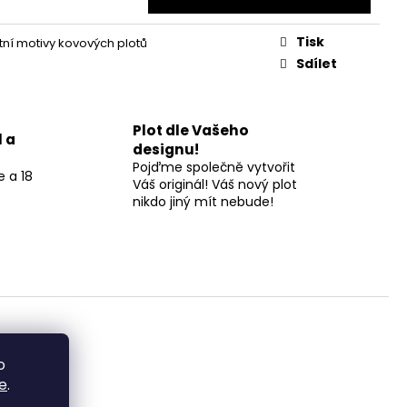
Tisk
tní motivy kovových plotů
Sdílet
Plot dle Vašeho
l a
designu!
Pojďme společně vytvořit
 a 18
Váš originál! Váš nový plot
nikdo jiný mít nebude!
o
e
.