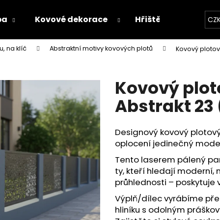
ba
Kovové dekorace
Hřiště
Proces v
CZ
, na klíč
Abstraktní motivy kovových plotů
Kovový plotov
Co potřebujete najít?
Kovový plot
HLEDAT
Abstrakt 23
Designový kovový plotov
Doporučujeme
oplocení jedinečný modern
Tento laserem pálený pan
ty, kteří hledají moderní
průhlednosti – poskytuje 
Výplň/dílec vyrábíme přes
hliníku s odolným práško