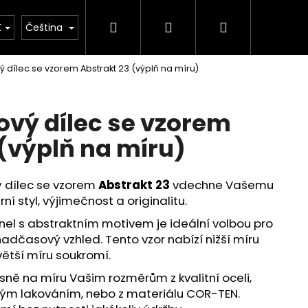
Hledat
Přihlášení
Nákupní
ýroby našich výrobků
Vlastní design - Váš originá
K
Čeština
ý dílec se vzorem Abstrakt 23 (výplň na míru)
košík
ový dílec se vzorem
 (výplň na míru)
ý dílec se vzorem
Abstrakt 23
vdechne Vašemu
í styl, výjimečnost a originalitu.
el s abstraktním motivem je ideální volbou pro
, nadčasový vzhled.
Tento v
zor nabízí nižší míru
větší míru soukromí.
ně na míru Vašim rozměrům z kvalitní oceli,
vým lakováním, nebo z materiálu COR-TEN.