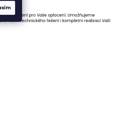
asím
údržbové řešení pro Vaše oplocení. Umožňujeme
á o návrh technického řešení i kompletní realizaci Vaší