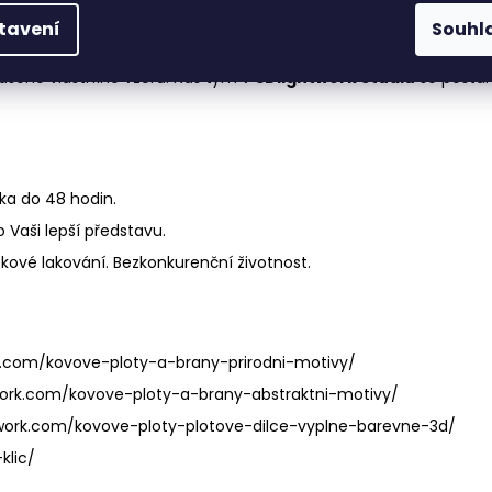
tavení
Souhl
ím způsobem. Vzor
Abstrakt 23
nabízí moderní, originální a bez
ašeho vlastního vzoru. Náš tým v
3Dlightwork Studiu
se postar
ka do 48 hodin.
Vaši lepší představu.
škové lakování. Bezkonkurenční životnost.
k.com/kovove-ploty-a-brany-prirodni-motivy/
work.com/kovove-ploty-a-brany-abstraktni-motivy/
twork.com/kovove-ploty-plotove-dilce-vyplne-barevne-3d/
klic/