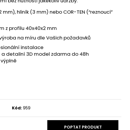
omí bez nutnosti jakékoliv údržby.
(2 mm), hliník (3 mm) nebo COR-TEN (“reznoucí”
ám z profilu 40x40x2 mm
výroba na míru dle Vašich požadavků
sionální instalace
 a detailní 3D model zdarma do 48h
výplně
Kód:
959
POPTAT PRODUKT