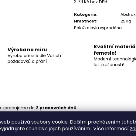
3 711 Kč bez DPH
Měrná
cena:
Kategorie
:
Abstrak
Hmotnost
:
25 kg
Položka byla vyprodána…
Kvalitní materiá
Výroba na míru
řemeslo!
Výroba přesně dle Vašich
Moderní technologie
požadavků a přání.
let zkušeností!
ma zpracujeme do
2 pracovních dnů
.
a vizualizace zdarma
.
web používá soubory cookie. Dalším procházením tohot
yjadřujete souhlas s jejich používáním.. Více informací
zd