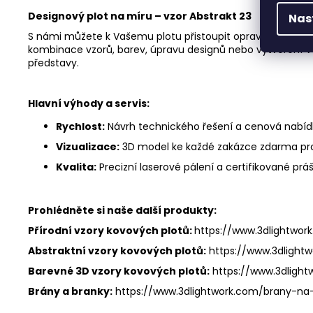
Designový plot na míru – vzor Abstrakt 23
Nas
S námi můžete k Vašemu plotu přistoupit opravdu tvůrč
kombinace vzorů, barev, úpravu designů nebo vytvoření V
představy.
Hlavní výhody a servis:
Rychlost:
Návrh technického řešení a cenová nabíd
Vizualizace:
3D model ke každé zakázce zdarma pro 
Kvalita:
Precizní laserové pálení a certifikované prá
Prohlédněte si naše další produkty:
Přírodní vzory kovových plotů:
https://www.3dlightwor
Abstraktní vzory kovových plotů:
https://www.3dlight
Barevné 3D vzory kovových plotů:
https://www.3dligh
Brány a branky:
https://www.3dlightwork.com/brany-na-