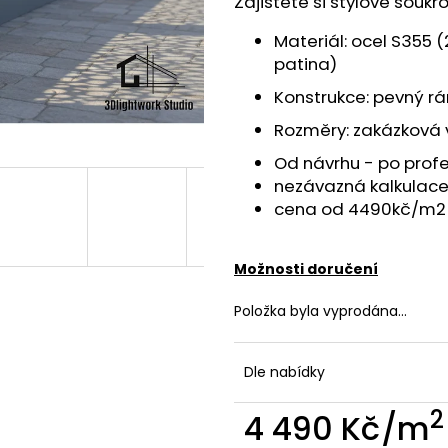
Zajistěte si stylové soukr
Materiál: ocel S355 
patina)
Konstrukce: pevný r
Rozměry: zakázková 
Od návrhu - po profe
nezávazná kalkulace
cena od 4490kč/m2 
Možnosti doručení
Položka byla vyprodána…
Dle nabídky
2
4 490 Kč
/m