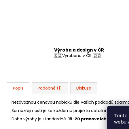
Výroba a design v ČR
🇨🇿Vyrobeno v ČR 🇨🇿
Popis
Podobné (1)
Diskuze
Nezávaznou cenovou nabídku dle Vašich podkladů zdar
Samozřejmostí je ke každému projektu detailní
3D model 
Tento 
Doba výroby je standardně
15-20 pracovních dnů
.
webu v