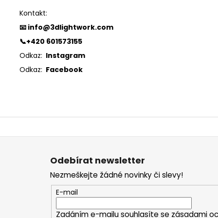
Kontakt:
📧 info@3dlightwork.com
📞+420 601573155
Odkaz:
Instagram
Odkaz:
Facebook
Z
á
p
a
Odebírat newsletter
t
Nezmeškejte žádné novinky či slevy!
í
E-mail
Zadáním e-mailu souhlasíte se
zásadami oc