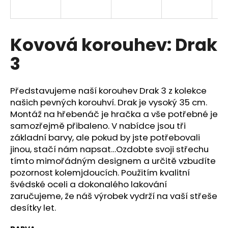
a
j
í
Kovová korouhev: Drak
t
3
?
Představujeme naší korouhev Drak 3 z kolekce
našich pevných korouhví. Drak je vysoký 35 cm.
Montáž na hřebenáč je hračka a vše potřebné je
HLEDAT
samozřejmě přibaleno. V nabídce jsou tři
základní barvy, ale pokud by jste potřebovali
jinou, stačí nám napsat…Ozdobte svoji střechu
tímto mimořádným designem a určitě vzbudíte
D
pozornost kolemjdoucích. Použitím kvalitní
o
p
švédské oceli a dokonalého lakování
o
zaručujeme, že náš výrobek vydrží na vaší střeše
r
desítky let.
u