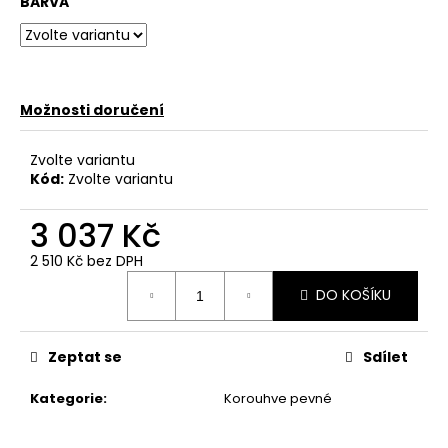
č
BARVA
u
j
e
m
e
Možnosti doručení
Zvolte variantu
Kód:
Zvolte variantu
3 037 Kč
2 510 Kč bez DPH
Měrná
DO KOŠÍKU
cena:
Zeptat se
Sdílet
Kategorie
:
Korouhve pevné