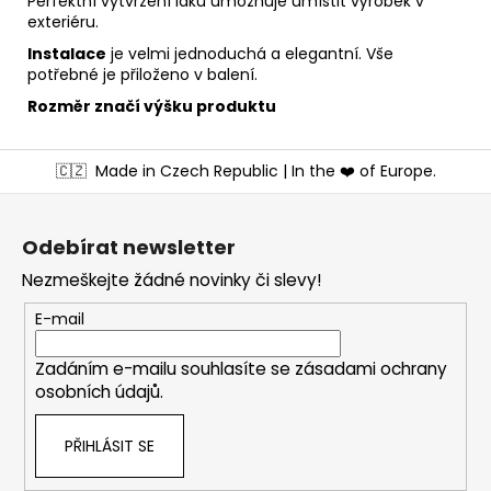
Perfektní vytvrzení laku umožňuje umístit výrobek v
exteriéru.
Instalace
je velmi jednoduchá a elegantní. Vše
potřebné je přiloženo v balení.
Rozměr značí výšku produktu
Z
🇨🇿
Made in Czech Republic | In the ❤️ of Europe.
á
p
a
Odebírat newsletter
t
Nezmeškejte žádné novinky či slevy!
í
E-mail
Zadáním e-mailu souhlasíte se
zásadami ochrany
osobních údajů
.
PŘIHLÁSIT SE