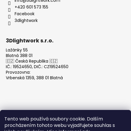
info
@
3dlightwork.com
+420 601 573 155
Facebook
3dlightwork
3Dlightwork s.r.o.
Lažánky 55
Blatná 388 01
🇨🇿 Česká Republika 🇨🇿
IČ.: 19524650, DIČ.: CZ19524650
Provozovna:
Vrbenská 1359, 388 01 Blatná
Tento web používá soubory cookie. Dalším
Přijímáme online platby
procházením tohoto webu vyjadřujete souhlas s