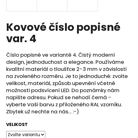
a
j
í
Kovové číslo popisné
t
var. 4
?
Číslo popisné ve variantě 4. Čistý moderní
design, jednoduchost a elegance. Používáme
kvalitní materiál o tloušťce 2-3 mm v závislosti
HLEDAT
na zvoleného rozměru. Je to jednoduché: zvolte
velikost, materiál, způsob upevnění včetně
možnosti podsvícení LED. Do poznámky nám
napište adresu. Pokud se nehodí černá -
D
vyberte Vaši barvu z přiloženého RAL vzorníku.
o
p
Zbytek už nechte na nás… :-)
o
r
VELIKOST
u