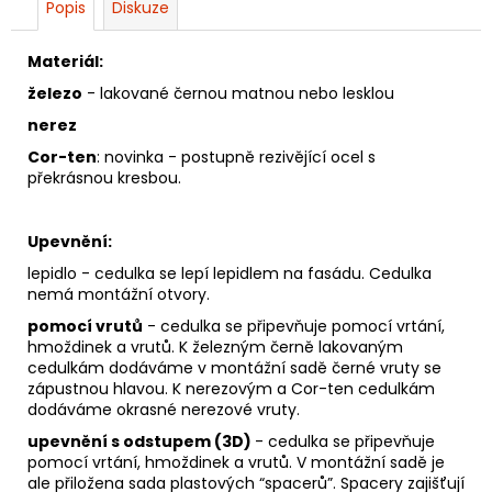
Popis
Diskuze
Materiál:
železo
- lakované černou matnou nebo lesklou
nerez
Cor-ten
: novinka - postupně rezivějící ocel s
překrásnou kresbou.
Upevnění:
lepidlo - cedulka se lepí lepidlem na fasádu. Cedulka
nemá montážní otvory.
pomocí vrutů
- cedulka se připevňuje pomocí vrtání,
hmoždinek a vrutů. K železným černě lakovaným
cedulkám dodáváme v montážní sadě černé vruty se
zápustnou hlavou. K nerezovým a Cor-ten cedulkám
dodáváme okrasné nerezové vruty.
upevnění s odstupem (3D)
- cedulka se připevňuje
pomocí vrtání, hmoždinek a vrutů. V montážní sadě je
ale přiložena sada plastových “spacerů”. Spacery zajišťují