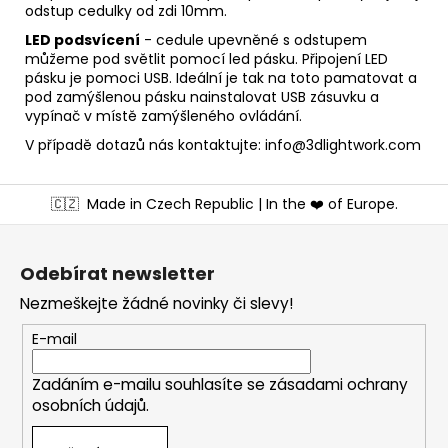
odstup cedulky od zdi 10mm.
LED podsvícení
- cedule upevněné s odstupem
můžeme pod světlit pomocí led pásku. Připojení LED
pásku je pomoci USB. Ideální je tak na toto pamatovat a
pod zamýšlenou pásku nainstalovat USB zásuvku a
vypínač v místě zamýšleného ovládání.
V případě dotazů nás kontaktujte: info@3dlightwork.com
Z
🇨🇿
Made in Czech Republic | In the ❤️ of Europe.
á
p
a
Odebírat newsletter
t
Nezmeškejte žádné novinky či slevy!
í
E-mail
Zadáním e-mailu souhlasíte se
zásadami ochrany
osobních údajů
.