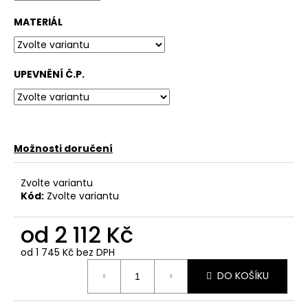
č
u
MATERIÁL
j
e
m
UPEVNĚNÍ Č.P.
e
Možnosti doručení
Zvolte variantu
Kód:
Zvolte variantu
od
2 112 Kč
od
1 745 Kč
bez DPH
Měrná
DO KOŠÍKU
cena: