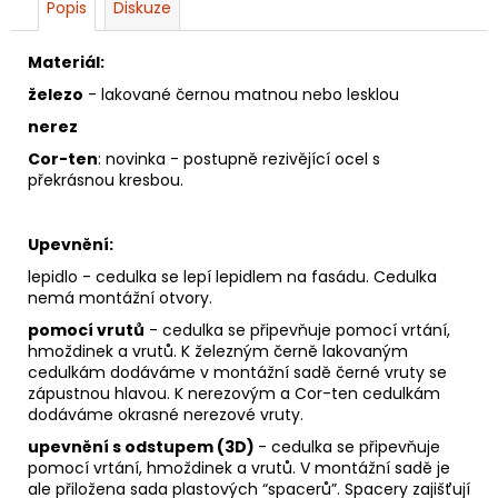
Popis
Diskuze
Materiál:
železo
- lakované černou matnou nebo lesklou
nerez
Cor-ten
: novinka - postupně rezivějící ocel s
překrásnou kresbou.
Upevnění:
lepidlo - cedulka se lepí lepidlem na fasádu. Cedulka
nemá montážní otvory.
pomocí vrutů
- cedulka se připevňuje pomocí vrtání,
hmoždinek a vrutů. K železným černě lakovaným
cedulkám dodáváme v montážní sadě černé vruty se
zápustnou hlavou. K nerezovým a Cor-ten cedulkám
dodáváme okrasné nerezové vruty.
upevnění s odstupem (3D)
- cedulka se připevňuje
pomocí vrtání, hmoždinek a vrutů. V montážní sadě je
ale přiložena sada plastových “spacerů”. Spacery zajišťují