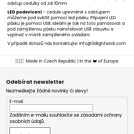
odstup cedulky od zdi 10mm.
LED podsvícení
- cedule upevněné s odstupem
můžeme pod světlit pomocí led pásku. Připojení LED
pásku je pomoci USB. Ideální je tak na toto pamatovat a
pod zamýšlenou pásku nainstalovat USB zásuvku a
vypínač v místě zamýšleného ovládání.
V případě dotazů nás kontaktujte: info@3dlightwork.com
Z
🇨🇿
Made in Czech Republic | In the ❤️ of Europe.
á
p
a
Odebírat newsletter
t
Nezmeškejte žádné novinky či slevy!
í
E-mail
Zadáním e-mailu souhlasíte se
zásadami ochrany
osobních údajů
.