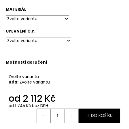
č
u
MATERIÁL
j
e
m
UPEVNĚNÍ Č.P.
e
Možnosti doručení
Zvolte variantu
Kód:
Zvolte variantu
od
2 112 Kč
od
1 745 Kč
bez DPH
Měrná
DO KOŠÍKU
cena: