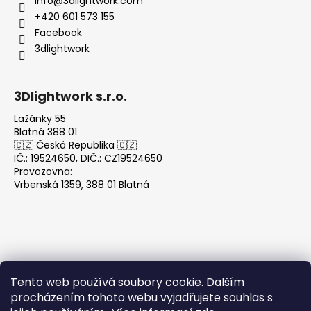
info
@
3dlightwork.com
+420 601 573 155
Facebook
3dlightwork
3Dlightwork s.r.o.
Lažánky 55
Blatná 388 01
🇨🇿 Česká Republika 🇨🇿
IČ.: 19524650, DIČ.: CZ19524650
Provozovna:
Vrbenská 1359, 388 01 Blatná
Tento web používá soubory cookie. Dalším
Přijímáme online platby
procházením tohoto webu vyjadřujete souhlas s