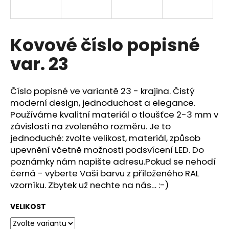
a
j
í
Kovové číslo popisné
t
var. 23
?
Číslo popisné ve variantě 23 - krajina. Čistý
moderní design, jednoduchost a elegance.
Používáme kvalitní materiál o tloušťce 2-3 mm v
HLEDAT
závislosti na zvoleného rozměru. Je to
jednoduché: zvolte velikost, materiál, způsob
upevnění včetně možnosti podsvícení LED. Do
poznámky nám napište adresu.Pokud se nehodí
D
černá - vyberte Vaši barvu z přiloženého RAL
o
p
vzorníku. Zbytek už nechte na nás… :-)
o
r
VELIKOST
u